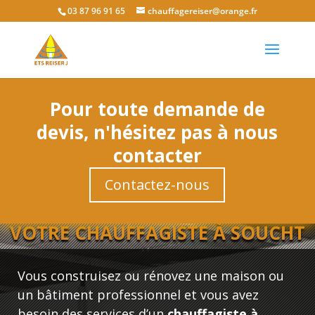
03 87 96 91 65
chauffagereiser@orange.fr
Pour toute demande de
devis, n'hésitez pas à nous
contacter
Contactez-nous
VOTRE CHAUFFAGISTE À SOUCHT
Vous construisez ou rénovez une maison ou
un bâtiment professionnel et vous avez
besoin des services d’un
chauffagiste à